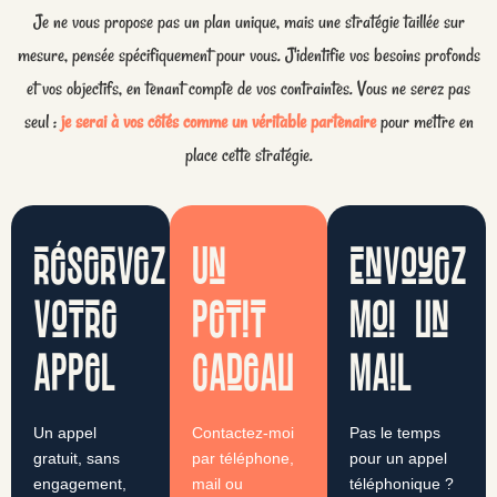
Je ne vous propose pas un plan unique, mais une stratégie taillée sur
mesure, pensée spécifiquement pour vous. J'identifie vos besoins profonds
et vos objectifs, en tenant compte de vos contraintes. Vous ne serez pas
seul :
je serai à vos côtés comme un véritable partenaire
pour mettre en
place cette stratégie.
réservez
Un
Envoyez
votre
petit
moi un
appel
cadeau
mail
Un appel
Contactez-moi
Pas le temps
gratuit, sans
par téléphone,
pour un appel
engagement,
mail ou
téléphonique ?