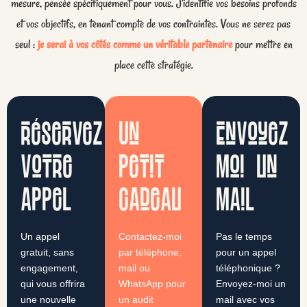
mesure, pensée spécifiquement pour vous. J'identifie vos besoins profonds
et vos objectifs, en tenant compte de vos contraintes. Vous ne serez pas
seul :
je serai à vos côtés comme un véritable partenaire
pour mettre en
place cette stratégie.
réservez
Un
Envoyez
votre
petit
moi un
appel
cadeau
mail
Un appel
Contactez-moi
Pas le temps
gratuit, sans
par téléphone,
pour un appel
engagement,
mail ou
téléphonique ?
qui vous offrira
WhatsApp pour
Envoyez-moi un
une nouvelle
un audit
mail avec vos