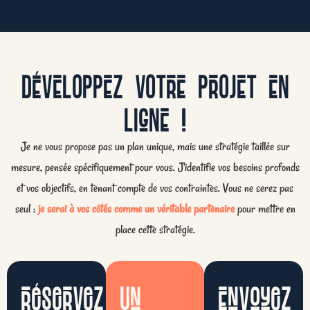
DÉVELOPPEZ VOTRE PROJET EN
LIGNE !
Je ne vous propose pas un plan unique, mais une stratégie taillée sur
mesure, pensée spécifiquement pour vous. J'identifie vos besoins profonds
et vos objectifs, en tenant compte de vos contraintes. Vous ne serez pas
seul :
je serai à vos côtés comme un véritable partenaire
pour mettre en
place cette stratégie.
réservez
Un
Envoyez