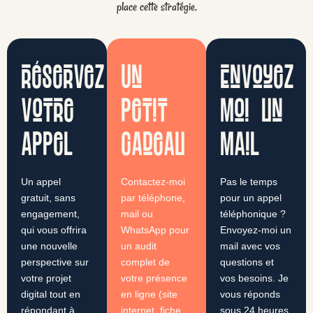
place cette stratégie.
réservez
Un
Envoyez
votre
petit
moi un
appel
cadeau
mail
Un appel
Contactez-moi
Pas le temps
gratuit, sans
par téléphone,
pour un appel
engagement,
mail ou
téléphonique ?
qui vous offrira
WhatsApp pour
Envoyez-moi un
une nouvelle
un audit
mail avec vos
perspective sur
complet de
questions et
votre projet
votre présence
vos besoins. Je
digital tout en
en ligne (site
vous réponds
répondant à
internet, fiche
sous 24 heures.